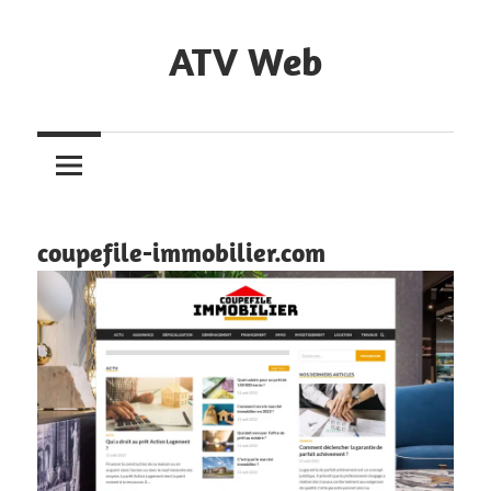
Skip
to
ATV Web
content
Agence
de
Webdesign
à
Dijon
coupefile-immobilier.com