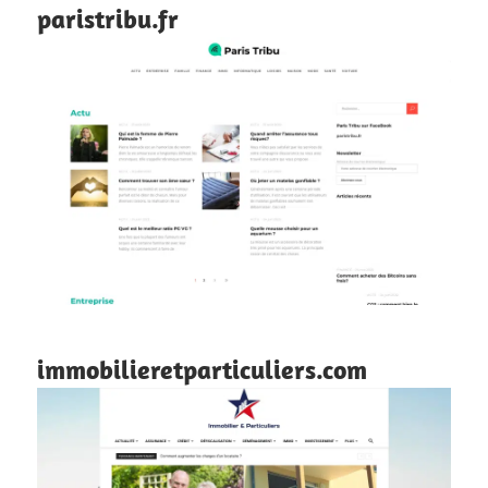
paristribu.fr
immobilieretparticuliers.com