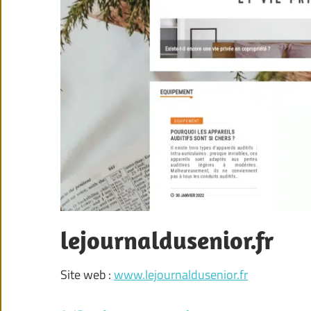
lejournaldusenior.fr
Site web :
www.lejournaldusenior.fr